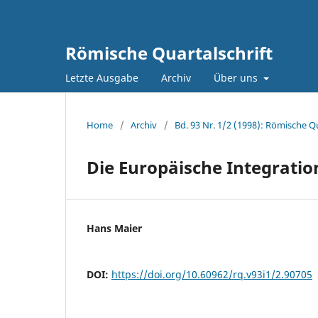
Römische Quartalschrift
Letzte Ausgabe
Archiv
Über uns
Home
/
Archiv
/
Bd. 93 Nr. 1/2 (1998): Römische Qu
Die Europäische Integration
Hans Maier
DOI:
https://doi.org/10.60962/rq.v93i1/2.90705