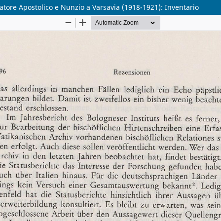
sitatore Apostolico e Nunzio a Varsavia (1918-1921): Inventario