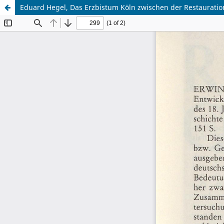
Eduard Hegel, Das Erzbistum Köln zwischen der Restauratio