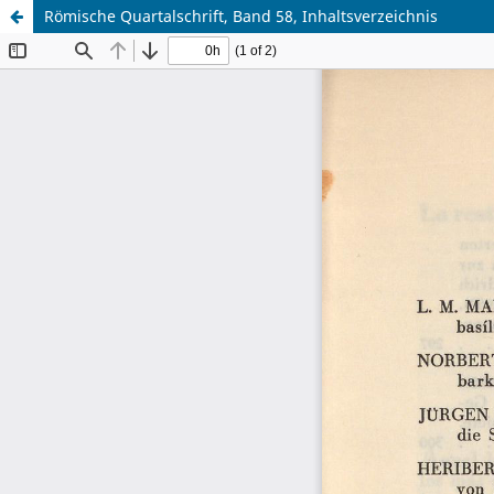
Römische Quartalschrift, Band 58, Inhaltsverzeichnis