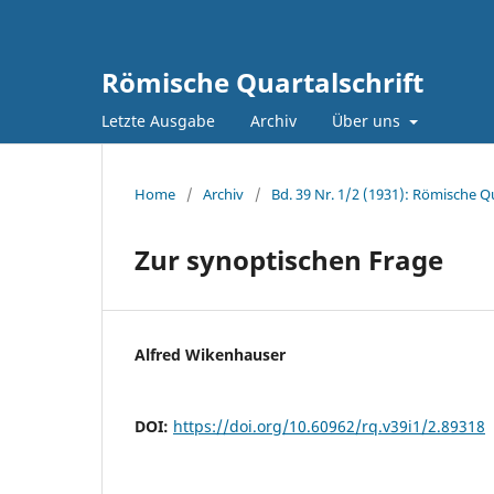
Römische Quartalschrift
Letzte Ausgabe
Archiv
Über uns
Home
/
Archiv
/
Bd. 39 Nr. 1/2 (1931): Römische Qu
Zur synoptischen Frage
Alfred Wikenhauser
DOI:
https://doi.org/10.60962/rq.v39i1/2.89318