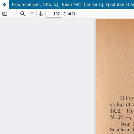
Braunsberger, Otto, S.J., Beati Petri Canisii S.J. Epistulae et A