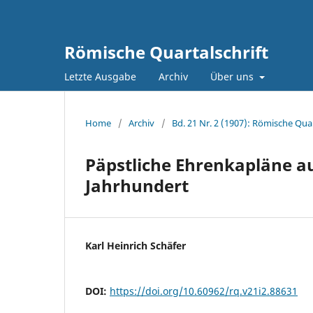
Römische Quartalschrift
Letzte Ausgabe
Archiv
Über uns
Home
/
Archiv
/
Bd. 21 Nr. 2 (1907): Römische Quar
Päpstliche Ehrenkapläne a
Jahrhundert
Karl Heinrich Schäfer
DOI:
https://doi.org/10.60962/rq.v21i2.88631