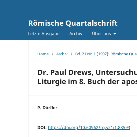
Römische Quartalschrift
Letzte Ausgabe
Archiv
Über uns
Home
/
Archiv
/
Bd. 21 Nr. 1 (1907): Römische Quar
Dr. Paul Drews, Untersuch
Liturgie im 8. Buch der apo
P. Dörfler
DOI:
https://doi.org/10.60962/rq.v21i1.88593