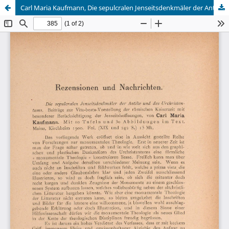
Carl Maria Kaufmann, Die sepulcralen Jenseitsdenkmäler der Antike und des Urchristentums