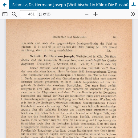
Schmitz, Dr. Hermann Joseph (Weihbischof in Köln): Die Bussbücher und das kanonische Bussverfahren nach handschriftlichen Quellen dargestellt